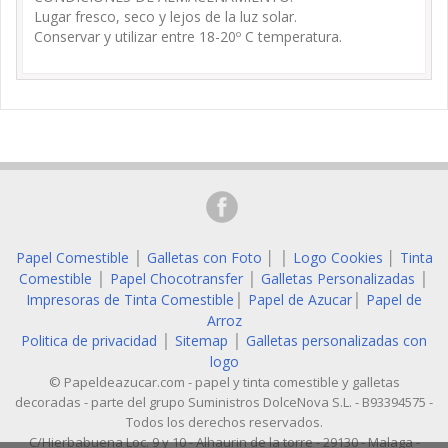
Lugar fresco, seco y lejos de la luz solar.
Conservar y utilizar entre 18-20º C temperatura.
Papel Comestible
Galletas con Foto
│
Logo Cookies
│
Tinta
│
│
Comestible
Papel Chocotransfer
Galletas Personalizadas
│
│
│
Impresoras de Tinta Comestible
Papel de Azucar
Papel de
│
│
Arroz
Politica de privacidad
Sitemap
Galletas personalizadas con
│
│
logo
© Papeldeazucar.com - papel y tinta comestible y galletas
decoradas - parte del grupo Suministros DolceNova S.L. - B93394575 -
Todos los derechos reservados.
C/Hierbabuena Loc. 9 y 10 - Alhaurin de la torre - 29130 - Malaga -