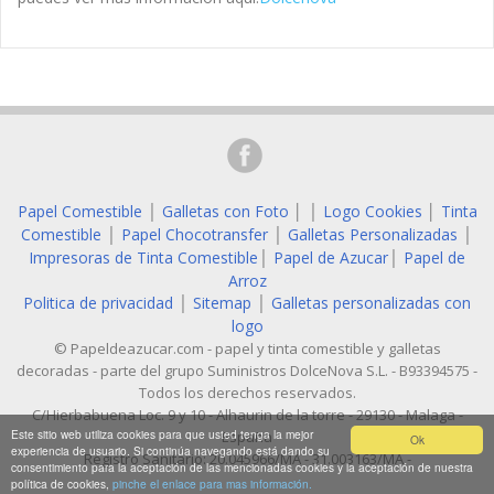
Papel Comestible
Galletas con Foto
│
Logo Cookies
│
Tinta
│
│
Comestible
Papel Chocotransfer
Galletas Personalizadas
│
│
│
Impresoras de Tinta Comestible
Papel de Azucar
Papel de
│
│
Arroz
Politica de privacidad
Sitemap
Galletas personalizadas con
│
│
logo
© Papeldeazucar.com - papel y tinta comestible y galletas
decoradas - parte del grupo Suministros DolceNova S.L. - B93394575 -
Todos los derechos reservados.
C/Hierbabuena Loc. 9 y 10 - Alhaurin de la torre - 29130 - Malaga -
Este sitio web utiliza cookies para que usted tenga la mejor
España
Ok
experiencia de usuario. Si continúa navegando está dando su
Registro Sanitario: 20.045966/MA - 31.003163/MA -
consentimiento para la aceptación de las mencionadas cookies y la aceptación de nuestra
política de cookies,
pinche el enlace para mas información.