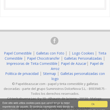
Papel Comestible
Galletas con Foto
│
Logo Cookies
│
Tinta
│
│
Comestible
Papel Chocotransfer
Galletas Personalizadas
│
│
│
Impresoras de Tinta Comestible
Papel de Azucar
Papel de
│
│
Arroz
Politica de privacidad
Sitemap
Galletas personalizadas con
│
│
logo
© Papeldeazucar.com - papel y tinta comestible y galletas
decoradas - parte del grupo Suministros DolceNova S.L. - B93394575 -
Todos los derechos reservados.
C/Hierbabuena Loc. 9 y 10 - Alhaurin de la torre - 29130 - Malaga -
Este sitio web utiliza cookies para que usted tenga la mejor
España
Ok
experiencia de usuario. Si continúa navegando está dando su
Registro Sanitario: 20.045966/MA - 31.003163/MA -